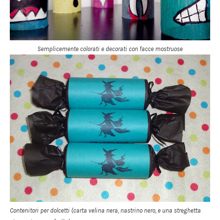
Semplicemente colorati e decorati con facce mostruose
Contenitori per dolcetti (carta velina nera, nastrino nero, e una streghetta