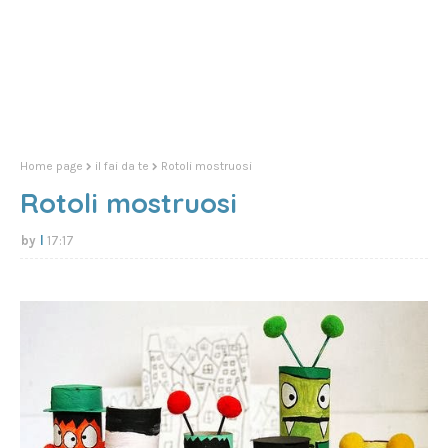
Home page
il fai da te
Rotoli mostruosi
Rotoli mostruosi
l
17:17