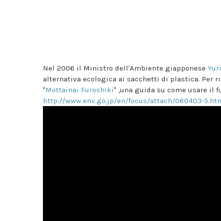
Nel 2006 il Ministro dell'Ambiente giapponese
Yur
alternativa ecologica ai sacchetti di plastica. Per
"
Mottainai Furoshiki
" ,una guida su come usare il f
http://www.env.go.jp/en/focus/attach/060403-5.ht