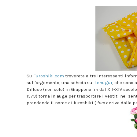
Su
Furoshiki.com
troverete altre interessanti infor
sull'argomento, una scheda sui
tenugui
, che sono al
Diffuso (non solo) in Giappone fin dal XII-XIV secol
1573) torna in auge per trasportare i vestiti nei sen
prendendo il nome di furoshiki (
furo
deriva dalla p