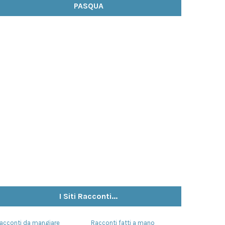
PASQUA
I Siti Racconti...
acconti da mangiare
Racconti fatti a mano