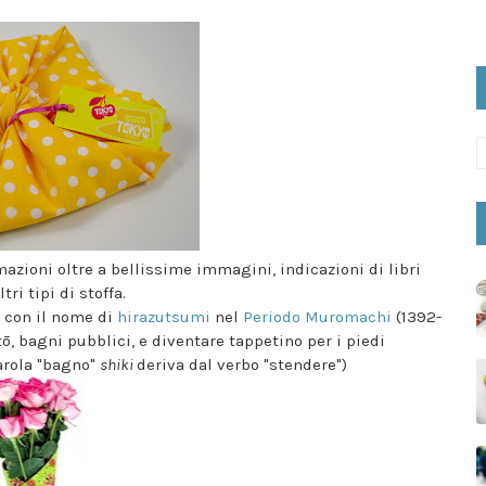
mazioni oltre a bellissime immagini, indicazioni di libri
tri tipi di stoffa.
o con il nome di
hirazutsumi
nel
Periodo Muromachi
(1392-
tō, bagni pubblici, e diventare tappetino per i piedi
arola "bagno"
shiki
deriva dal verbo "stendere")