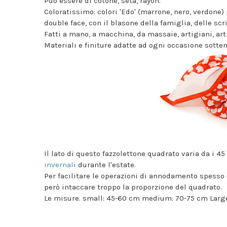
Può essere di cotone, seta, rayon.
Coloratissimo: colori 'Edo' (marrone, nero, verdone) p
double face, con il blasone della famiglia, delle sc
Fatti a mano, a macchina, da massaie, artigiani, arti
Materiali e finiture adatte ad ogni occasione sotte
Il lato di questo fazzolettone quadrato varia da i 
invernali
durante l'estate.
Per facilitare le operazioni di annodamento spesso 
però intaccare troppo la proporzione del quadrato.
Le misure. small: 45-60 cm medium: 70-75 cm Larg