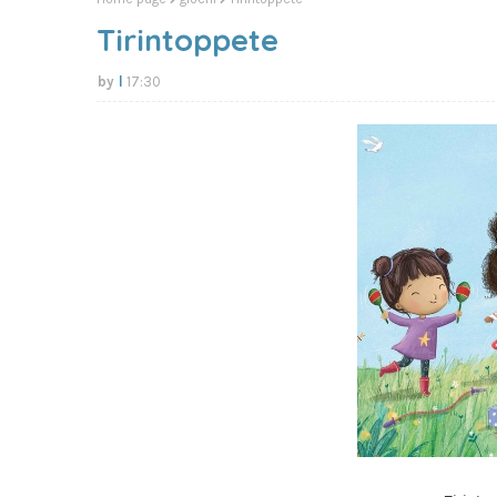
Tirintoppete
l
17:30