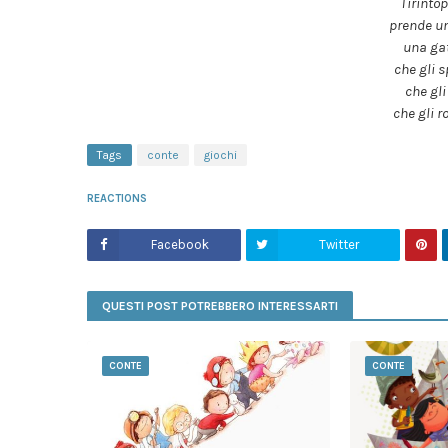
Tirintop
prende un
una ga
che gli s
che gli
che gli r
Tags
conte
giochi
REACTIONS
Facebook
Twitter
QUESTI POST POTREBBERO INTERESSARTI
CONTE
CONTE