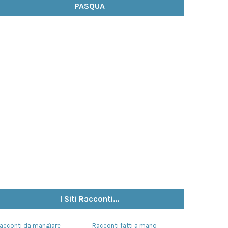
PASQUA
I Siti Racconti...
acconti da mangiare
Racconti fatti a mano