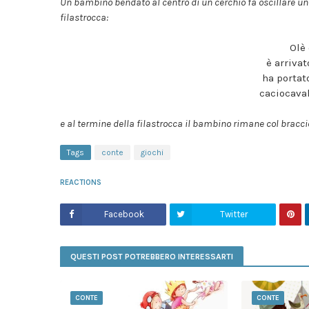
Un bambino bendato al centro di un cerchio fa oscillare un
filastrocca:
Olè 
è arrivat
ha portat
caciocaval
e al termine della filastrocca il bambino rimane col bracc
Tags
conte
giochi
REACTIONS
Facebook
Twitter
QUESTI POST POTREBBERO INTERESSARTI
CONTE
CONTE