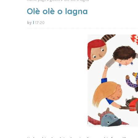
Olè olè o lagna
l
17:20