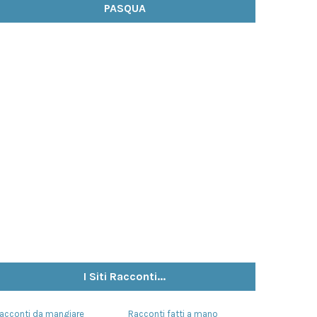
PASQUA
I Siti Racconti...
acconti da mangiare
Racconti fatti a mano