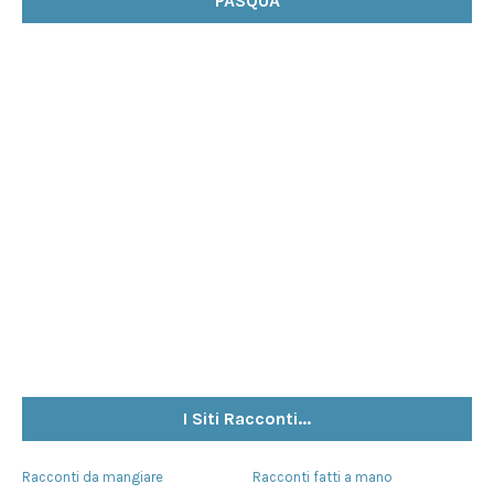
PASQUA
I Siti Racconti...
Racconti da mangiare
Racconti fatti a mano