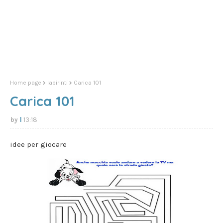
Home page
labirinti
Carica 101
Carica 101
l
13:18
idee per giocare