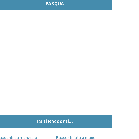
PASQUA
I Siti Racconti...
acconti da mangiare
Racconti fatti a mano