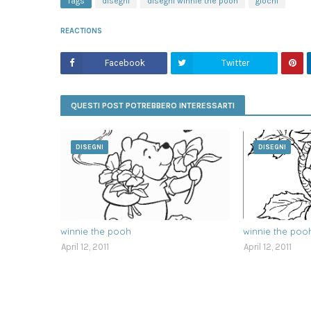
Tags
disegni
disegni winnie the pooh
giochi
REACTIONS
Facebook
Twitter
QUESTI POST POTREBBERO INTERESSARTI
DISEGNI
DISEGNI
winnie the pooh
winnie the poo
April 12, 2011
April 12, 2011